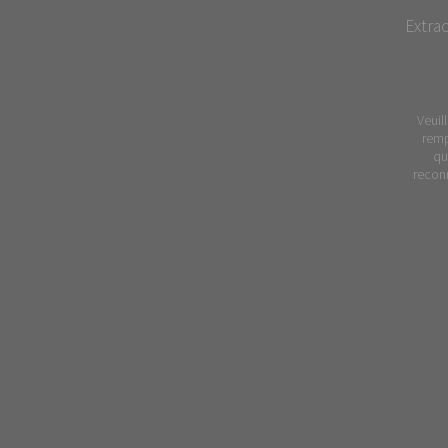
Extrao
Veuil
remp
qu
reconn