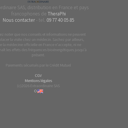
rdinaire SAS, distribution en France et pays
francophones de
TheraPhi
Nous contacter
- tel.
09 77 40 05 85
lez noter que nos conseils et informations ne peuvent
lacer la visite chez un médecin. Sachez par ailleurs,
e la médecine officielle en France n'accepte, ni ne
aît les effets des fréquences bioénergétiques jusqu'à
présent.
Paiements sécurisés par le Crédit Mutuel
CGV
Mentions légales
(c)2026 Extraordinaire SAS
O