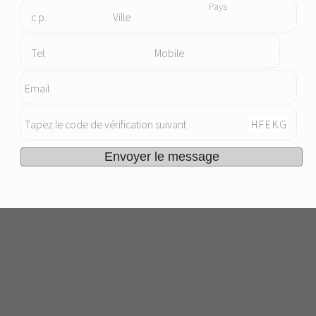
Pays
c.p.
Ville
Tel.
Mobile
Email
Tapez le code de vérification suivant
H
F
E
K
G