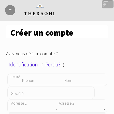
=
=
Créer un compte
Avez-vous déjà un compte ?
Identification
Perdu?
(
)
Civilité
Prénom
Nom
Société
Adresse 1
Adresse 2